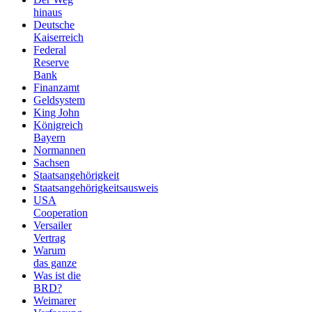
hinaus
Deutsche
Kaiserreich
Federal
Reserve
Bank
Finanzamt
Geldsystem
King John
Königreich
Bayern
Normannen
Sachsen
Staatsangehörigkeit
Staatsangehörigkeitsausweis
USA
Cooperation
Versailer
Vertrag
Warum
das ganze
Was ist die
BRD?
Weimarer