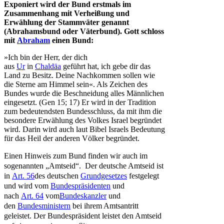
Exponiert wird der Bund erstmals im
Zusammenhang mit Verheißung und
Erwählung der Stammväter genannt
(Abrahamsbund oder Väterbund). Gott schloss
mit
Abraham
einen Bund:
»Ich bin der Herr, der dich
aus
Ur
in
Chaldäa
geführt hat, ich gebe dir das
Land zu Besitz. Deine Nachkommen sollen wie
die Sterne am Himmel sein«. Als Zeichen des
Bundes wurde die Beschneidung alles Männlichen
eingesetzt. (Gen 15; 17) Er wird in der Tradition
zum bedeutendsten Bundesschluss, da mit ihm die
besondere Erwählung des Volkes Israel begründet
wird. Darin wird auch laut Bibel Israels Bedeutung
für das Heil der anderen Völker begründet.
Einen Hinweis zum Bund finden wir auch im
sogenannten „Amtseid“. Der deutsche Amtseid ist
in
Art. 56
des deutschen
Grundgesetzes
festgelegt
und wird vom
Bundespräsidenten
und
nach
Art. 64
vom
Bundeskanzler
und
den
Bundesministern
bei ihrem Amtsantritt
geleistet. Der Bundespräsident leistet den Amtseid