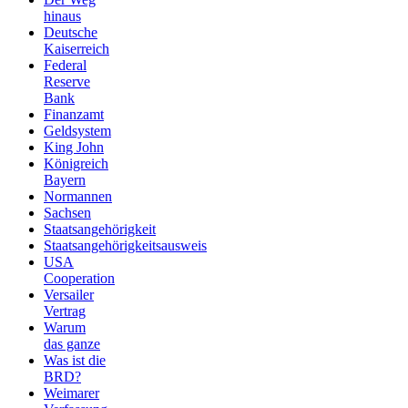
hinaus
Deutsche
Kaiserreich
Federal
Reserve
Bank
Finanzamt
Geldsystem
King John
Königreich
Bayern
Normannen
Sachsen
Staatsangehörigkeit
Staatsangehörigkeitsausweis
USA
Cooperation
Versailer
Vertrag
Warum
das ganze
Was ist die
BRD?
Weimarer