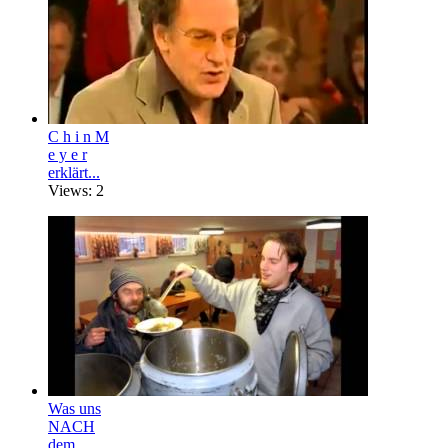
C h i n M
e y e r
erklärt...
Views: 2
Was uns
NACH
dem