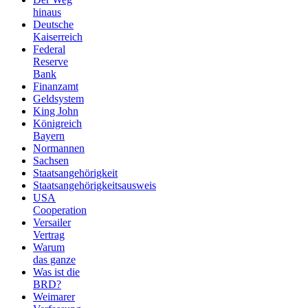
hinaus
Deutsche
Kaiserreich
Federal
Reserve
Bank
Finanzamt
Geldsystem
King John
Königreich
Bayern
Normannen
Sachsen
Staatsangehörigkeit
Staatsangehörigkeitsausweis
USA
Cooperation
Versailer
Vertrag
Warum
das ganze
Was ist die
BRD?
Weimarer