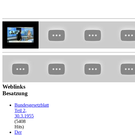
Weblinks
Besatzung
Bundesgesetzblatt
Teil 2,
30.3.1955
(5408
Hits)
Der