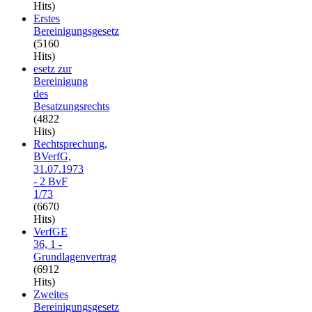
Hits)
Erstes
Bereinigungsgesetz
(5160
Hits)
esetz zur
Bereinigung
des
Besatzungsrechts
(4822
Hits)
Rechtsprechung,
BVerfG,
31.07.1973
- 2 BvF
1/73
(6670
Hits)
VerfGE
36, 1 -
Grundlagenvertrag
(6912
Hits)
Zweites
Bereinigungsgesetz