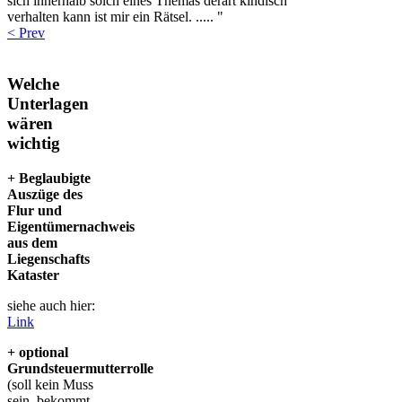
sich innerhalb solch eines Themas derart kindisch
verhalten kann ist mir ein Rätsel. ..... "
< Prev
Welche
Unterlagen
wären
wichtig
+ Beglaubigte
Auszüge des
Flur und
Eigentümernachweis
aus dem
Liegenschafts
Kataster
siehe auch hier:
Link
+ optional
Grundsteuermutterrolle
(soll kein Muss
sein, bekommt