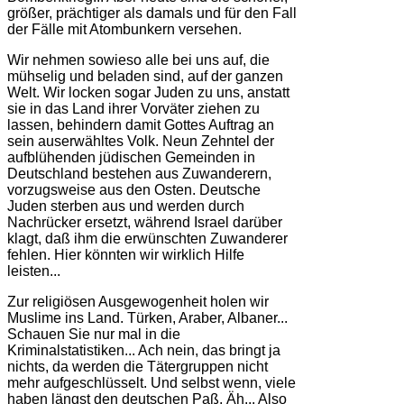
größer, prächtiger als damals und für den Fall
der Fälle mit Atombunkern versehen.
Wir nehmen sowieso alle bei uns auf, die
mühselig und beladen sind, auf der ganzen
Welt. Wir locken sogar Juden zu uns, anstatt
sie in das Land ihrer Vorväter ziehen zu
lassen, behindern damit Gottes Auftrag an
sein auserwähltes Volk. Neun Zehntel der
aufblühenden jüdischen Gemeinden in
Deutschland bestehen aus Zuwanderern,
vorzugsweise aus den Osten. Deutsche
Juden sterben aus und werden durch
Nachrücker ersetzt, während Israel darüber
klagt, daß ihm die erwünschten Zuwanderer
fehlen. Hier könnten wir wirklich Hilfe
leisten...
Zur religiösen Ausgewogenheit holen wir
Muslime ins Land. Türken, Araber, Albaner...
Schauen Sie nur mal in die
Kriminalstatistiken... Ach nein, das bringt ja
nichts, da werden die Tätergruppen nicht
mehr aufgeschlüsselt. Und selbst wenn, viele
haben längst den deutschen Paß. Äh... Also