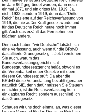
Dummerweise ist das Deutsche Reich bereits
im Jahr 962 gegründet worden, dann noch
einmal 1871 und ein drittes Mal 1919. Ja,
nicht 1933, sondern 1919, denn das "Dritte
Reich" basierte auf der Reichsverfassung von
1919, die nie außer Kraft gesetzt wurde und
für das Deutsche Reich heute noch immer
gilt. Auch das erzählt das Fernsehen ein
bißchen anders.
Demnach haben "wir Deutsche" tatsächlich
eine Verfassung, auch wenn für die BRdvD
das alliierte Grundgesetz gilt. Jetzt verstehen
Sie auch, warum das
Bundesverfassungsgericht nicht
Bundesgrundgesetzgericht heißt, obwohl es
die Vereinbarkeit neuer Gesetze mit eben
diesem Grundgesetz prüft. Da aber die
BRdvD diese Veranstaltung bezahlt (genauer
natürlich SIE, denn dafür müssen Sie Steuern
entrichten), ist die Reichsverfassung kein
einklagbares Recht, sondern ausschließlich
das Grundgesetz.
Schauen wir uns doch einmal an, was dieser
famose Vormund für das Deutsche Reich so