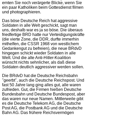
ernten Sie noch verärgerte Blicke, wenn Sie
ein paar Katholiken beim Gottesdienst filmen
und photographieren.
Das böse Deutsche Reich hat aggressive
Soldaten in alle Welt geschickt, sagt man
uns, deshalb war es ja so böse. Die überaus
friedfertige BRD hatte nur Verteidigungskräfte
(die vierte Zone, die DDR, durfte immerhin
mithelfen, die CSSR 1968 von westlichem
Gedankengut zu befreien), die neue BRdvD
hingegen schickt wieder Soldaten in alle
Welt. Und die alte Anti-Hitler-Koalition
wünscht nichts sehnlicher, als daß diese
Soldaten deutlich aggressiver werden sollen.
Die BRdvD hat die Deutsche Reichsbahn
"geerbt", auch die Deutsche Reichspost. Und
fast 50 Jahre lang ging alles gut, alle waren
zufrieden. Gut, die Firmen hießen Deutsche
Bundesbahn und Deutsche Bundespost, aber
das waren nur neue Namen. Mittlerweile gibt
es die Deutsche Telekom AG, die Deutsche
Post AG, die Postbank AG und die Deutsche
Bahn AG. Das frühere Reichsvermögen