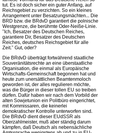
tut. Es ist doch sicher ein guter Anfang, auf
Reichsgebiet zu verzichten. So ein kleines
Arrangement unter Besatzungsmächten... Die
BRD bzw. die BRdvD garantiert die polnische
Westgrenze, die berühmte Oder-Neiße-Linie.
"Ich, Besatzer des Deutschen Reiches,
garantiere Dir, Besatzer des Deutschen
Reiches, deutsches Reichsgebiet für alle
Zeit." Gut, oder?
Die BRdvD überträgt fortwährend staatliche
Souveränitätsrechte an eine überstaatliche
Organisation, die einmal als Europäische
Wirtschafts-Gemeinschaft begonnen hat und
heute zum unersättlichen Beamtenmoloch
geworden ist, der alles regulieren möchte,
was die Bürger in dieser tollen EU so treiben
dürfen. Dafür haben wir nach dem Vorbild der
alten Sowjetunion ein Politbüro eingerichtet,
mit Kommissaren, die keinerlei
demokratischer Kontrolle unterworfen sind.
Die BRdvD dient dieser EUdSSR als
Oberzahlmeister, muß aber ständig darum
kämpfen, daß Deutsch als nebensächliche
Amtssprache wenigstens ab und zu in EU-