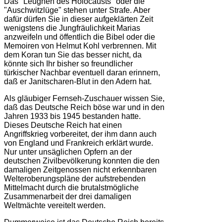
Das "Leugnen des Holocausts" oder die
"Auschwitzlüge" stehen unter Strafe. Aber
dafür dürfen Sie in dieser aufgeklärten Zeit
wenigstens die Jungfräulichkeit Marias
anzweifeln und öffentlich die Bibel oder die
Memoiren von Helmut Kohl verbrennen. Mit
dem Koran tun Sie das besser nicht, da
könnte sich Ihr bisher so freundlicher
türkischer Nachbar eventuell daran erinnern,
daß er Janitscharen-Blut in den Adern hat.
Als gläubiger Fernseh-Zuschauer wissen Sie,
daß das Deutsche Reich böse war und in den
Jahren 1933 bis 1945 bestanden hatte.
Dieses Deutsche Reich hat einen
Angriffskrieg vorbereitet, der ihm dann auch
von England und Frankreich erklärt wurde.
Nur unter unsäglichen Opfern an der
deutschen Zivilbevölkerung konnten die den
damaligen Zeitgenossen nicht erkennbaren
Welteroberungspläne der aufstrebenden
Mittelmacht durch die brutalstmögliche
Zusammenarbeit der drei damaligen
Weltmächte vereitelt werden.