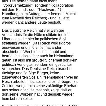
aus. Die heißen dann nicht mehr
"Volksverhetzung", sondern "Kollaboration
mit dem Feind", oder "Hochverrat" (=
Handlungen im Auftrag einer fremden Macht
zum Nachteil des Reiches) - und ja, jetzt
werden ganz andere Leute bestraft.
Das Deutsche Reich hat viel weniger
Verständnis für die Nöte multikrimineller
Libanesen, die hier im politischen Asyl
straffällig werden. Das Reich wird rigoros
ausweisen und in die Heimatländer
abschieben. Wer hier stiehlt, raubt und
betrügt, hat das sicher auch im Heimatland
getan, ist also mit größter Sicherheit dort kein
politisch Verfolgter, sondern ein gesuchter
Verbrecher. Das Deutsche Reich braucht
tüchtige und fleißige Bürger, keine
zugewanderten Sozialhilfeempfänger. Wer im
Reich arbeiten möchte, soll dies für begrenzte
Zeit tun, wer jedoch seine zukünftige Ehefrau
aus seiner alten Heimat holt, zeigt, daß er
dort seine Wurzeln hat und deshalb wieder
heimkehren sollte.