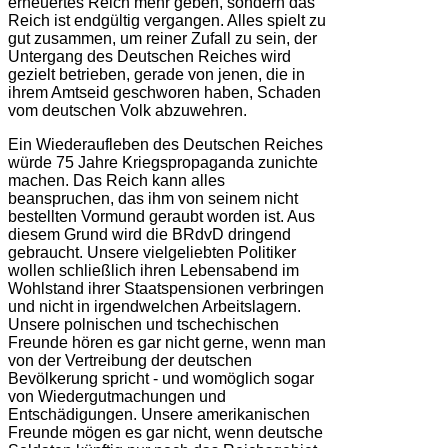
erneuertes Reich mehr geben, sondern das
Reich ist endgültig vergangen. Alles spielt zu
gut zusammen, um reiner Zufall zu sein, der
Untergang des Deutschen Reiches wird
gezielt betrieben, gerade von jenen, die in
ihrem Amtseid geschworen haben, Schaden
vom deutschen Volk abzuwehren.
Ein Wiederaufleben des Deutschen Reiches
würde 75 Jahre Kriegspropaganda zunichte
machen. Das Reich kann alles
beanspruchen, das ihm von seinem nicht
bestellten Vormund geraubt worden ist.
Aus
diesem Grund wird die BRdvD dringend
gebraucht. Unsere vielgeliebten Politiker
wollen schließlich ihren Lebensabend im
Wohlstand ihrer Staatspensionen verbringen
und nicht in irgendwelchen Arbeitslagern.
Unsere polnischen und tschechischen
Freunde hören es gar nicht gerne, wenn man
von der Vertreibung der deutschen
Bevölkerung spricht - und womöglich sogar
von Wiedergutmachungen und
Entschädigungen. Unsere amerikanischen
Freunde mögen es gar nicht, wenn deutsche