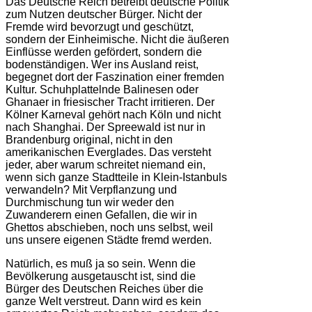
Das Deutsche Reich betreibt deutsche Politik
zum Nutzen deutscher Bürger. Nicht der
Fremde wird bevorzugt und geschützt,
sondern der Einheimische. Nicht die äußeren
Einflüsse werden gefördert, sondern die
bodenständigen. Wer ins Ausland reist,
begegnet dort der Faszination einer fremden
Kultur. Schuhplattelnde Balinesen oder
Ghanaer in friesischer Tracht irritieren. Der
Kölner Karneval gehört nach Köln und nicht
nach Shanghai. Der Spreewald ist nur in
Brandenburg original, nicht in den
amerikanischen Everglades. Das versteht
jeder, aber warum schreitet niemand ein,
wenn sich ganze Stadtteile in Klein-Istanbuls
verwandeln? Mit Verpflanzung und
Durchmischung tun wir weder den
Zuwanderern einen Gefallen, die wir in
Ghettos abschieben, noch uns selbst, weil
uns unsere eigenen Städte fremd werden.
Natürlich, es muß ja so sein. Wenn die
Bevölkerung ausgetauscht ist, sind die
Bürger des Deutschen Reiches über die
ganze Welt verstreut. Dann wird es kein