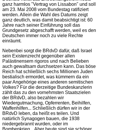
ganz harmlos "Vertrag von Lissabon" und soll
am 23. Mai 2008 vom Bundestag ratifiziert
werden. Allein die Wahl des Datums zeigt
ganz deutlich, was damit beabsichtigt ist: 60
Jahre nach seiner Einführung soll das
Grundgesetz abgeschafft werden, weil es den
Deutschen immer noch zu viele Rechte
einräumt.
Nebenbei sorgt die BRdvD dafür, daß Israel
sein Existenzrecht gegenüber allen
Palästinensern rigoros und nach Belieben
auch gewaltsam durchsetzen kann. Das böse
Reich hat schließlich sechs Millionen Juden
bestialisch ermordet, was kümmern da ein
paar Angehörige eines anderen semitischen
Volkes? Für die derzeitige Bundeskanzlerin
zählt das zu den vornehmsten Staatszielen
der BRdvD, also bezahlen wir
Wiedergutmachung, Opferrenten, Beihilfen,
Waffenhilfen... Schließlich dürfen wir in der
BRdvD leben, da heißt es teilen. Und
natürlich Synagogen bauen, die 1938
niedergebrannt wurden, oder im
Bombenkrieg... Aber heute sind sie schöner,