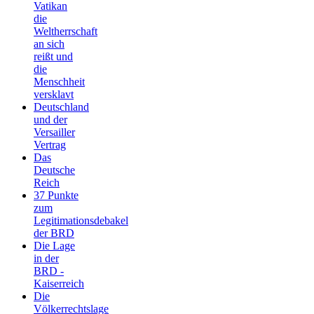
Vatikan
die
Weltherrschaft
an sich
reißt und
die
Menschheit
versklavt
Deutschland
und der
Versailler
Vertrag
Das
Deutsche
Reich
37 Punkte
zum
Legitimationsdebakel
der BRD
Die Lage
in der
BRD -
Kaiserreich
Die
Völkerrechtslage