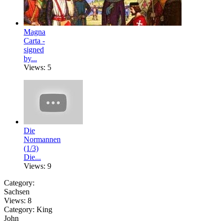
Magna
Carta -
signed
by...
Views: 5
Die
Normannen
(1/3)
Die...
Views: 9
Category:
Sachsen
Views:
8
Category:
King
John