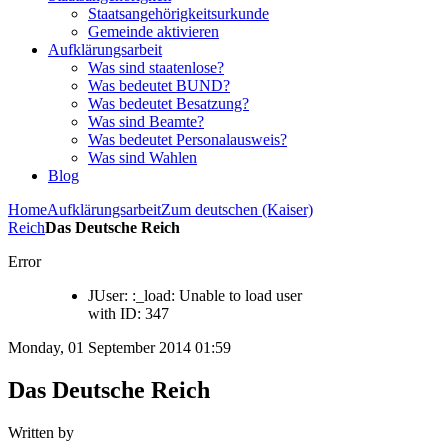
Staatsangehörigkeitsurkunde
Gemeinde aktivieren
Aufklärungsarbeit
Was sind staatenlose?
Was bedeutet BUND?
Was bedeutet Besatzung?
Was sind Beamte?
Was bedeutet Personalausweis?
Was sind Wahlen
Blog
Home
Aufklärungsarbeit
Zum deutschen (Kaiser)
Reich
Das Deutsche Reich
Error
JUser: :_load: Unable to load user
with ID: 347
Monday, 01 September 2014 01:59
Das Deutsche Reich
Written by