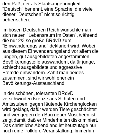
den Paß, der als Staatsangehörigkeit
"Deutsch" benennt, eine Sprache, die viele
dieser "Deutschen" nicht so richtig
beherrschen.
Im bösen Deutschen Reich wünschte man
sich neuen "Lebensraum im Osten", während
die nur 2/3 so große BRdvD zum
"Einwanderungsland" deklariert wird. Wobei
aus diesem Einwanderungsland vor allem die
jungen, gut ausgebildeten angestammten
Bevölkerungsteile
aus
wandern, dafür junge,
schlecht ausgebildete und aggressive
Fremde einwandern. Zählt man beides
zusammen, sind wir wohl eher ein
Bevölkerungs-Austauschland.
In der schönen, toleranten BRdvD
verschwinden Kreuze aus Schulen und
Amtsstuben, gegen läutende Kirchenglocken
wird geklagt, dafür werden Tiere geschächtet
und wer gegen den Bau neuer Moscheen ist,
zeigt damit, daß er Minderheiten diskriminiert.
Das christliche Abendland ist heutzutage nur
noch eine Folklore-Veranstaltung. Immerhin