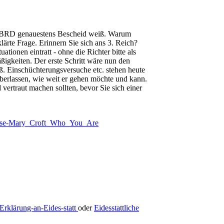
er BRD genauestens Bescheid weiß. Warum
ärte Frage. Erinnern Sie sich ans 3. Reich?
tionen eintratt - ohne die Richter bitte als
ßigkeiten. Der erste Schritt wäre nun den
ß. Einschüchterungsversuche etc. stehen heute
überlassen, wie weit er gehen möchte und kann.
 vertraut machen sollten, bevor Sie sich einer
se-Mary_Croft_Who_You_Are
Erklärung-an-Eides-statt
oder
Eidesstattliche