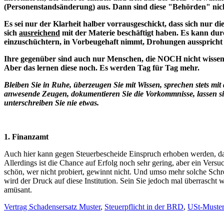
(Personenstandsänderung) aus. Dann sind diese "Behörden" nicht
Es sei nur der Klarheit halber vorrausgeschickt, dass sich nur di
sich
ausreichend
mit der Materie beschäftigt haben. Es kann dur
einzuschüchtern, in Vorbeugehaft nimmt, Drohungen ausspricht 
Ihre gegenüber sind auch nur Menschen, die NOCH nicht wi
Aber das lernen diese noch. Es werden Tag für Tag mehr.
Bleiben Sie in Ruhe, überzeugen Sie mit Wissen, sprechen stets mi
anwesende Zeugen, dokumentieren Sie die Vorkommnisse, lassen si
unterschreiben Sie nie etwas.
1. Finanzamt
Auch hier kann gegen Steuerbescheide Einspruch erhoben werden, da 
Allerdings ist die Chance auf Erfolg noch sehr gering, aber ein Versuc
schön, wer nicht probiert, gewinnt nicht. Und umso mehr solche Schr
wird der Druck auf diese Institution. Sein Sie jedoch mal überrascht
amüsant.
Vertrag Schadensersatz Muster
,
Steuerpflicht in der BRD
,
USt-Musterb